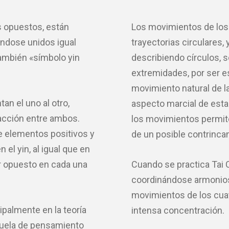
 opuestos, están
Los movimientos de los
lándose unidos igual
trayectorias circulares, 
también «símbolo yin
describiendo círculos, s
extremidades, por ser e
movimiento natural de l
an el uno al otro,
aspecto marcial de esta d
racción entre ambos.
los movimientos permite
ne elementos positivos y
de un posible contrincan
 el yin, al igual que en
r opuesto en cada una
Cuando se practica Tai C
coordinándose armonios
movimientos de los cua
cipalmente en la teoría
intensa concentración.
scuela de pensamiento