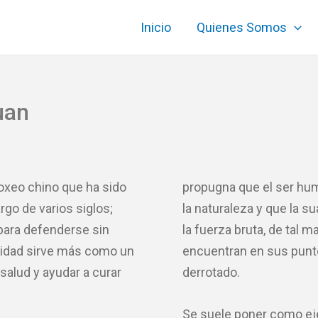
Inicio
Quienes Somos
uan
boxeo chino que ha sido
propugna que el ser huma
rgo de varios siglos;
la naturaleza y que la su
para defenderse sin
la fuerza bruta, de tal m
alidad sirve más como un
encuentran en sus punt
salud y ayudar a curar
derrotado.
Se suele poner como eje