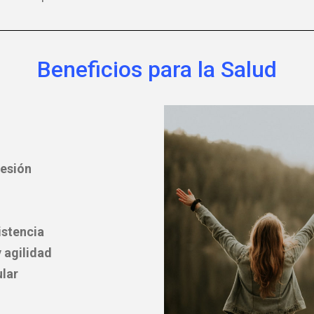
Beneficios para la Salud
resión
istencia
y agilidad
ular