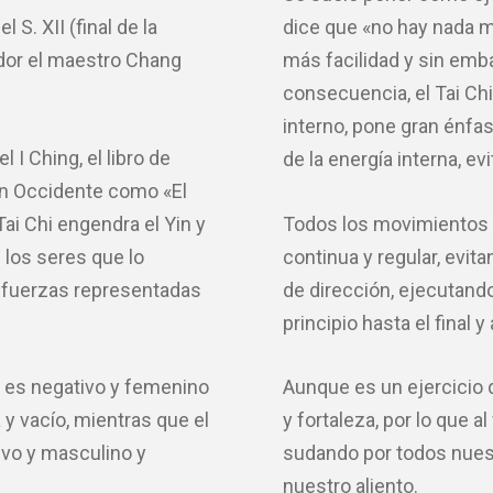
l S. XII (final de la
dice que «no hay nada 
ador el maestro Chang
más facilidad y sin emba
consecuencia, el Tai Chi 
interno, pone gran énfas
l I Ching, el libro de
de la energía interna, ev
en Occidente como «El
Tai Chi engendra el Yin y
Todos los movimientos d
 los seres que lo
continua y regular, evi
 fuerzas representadas
de dirección, ejecutando
principio hasta el final 
e es negativo y femenino
Aunque es un ejercicio d
 y vacío, mientras que el
y fortaleza, por lo que a
ivo y masculino y
sudando por todos nuest
nuestro aliento.